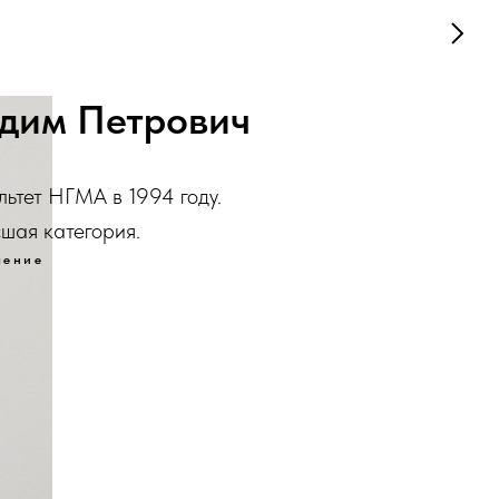
адим Петрович
ьтет НГМА в 1994 году.
сшая категория.
ление