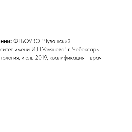
Виктория Тагеровна
нии:
ФГБОУВО "Чувашский
ситет имени И.Н.Ульянова" г. Чебоксары
тология, июль 2019, квалификация - врач-